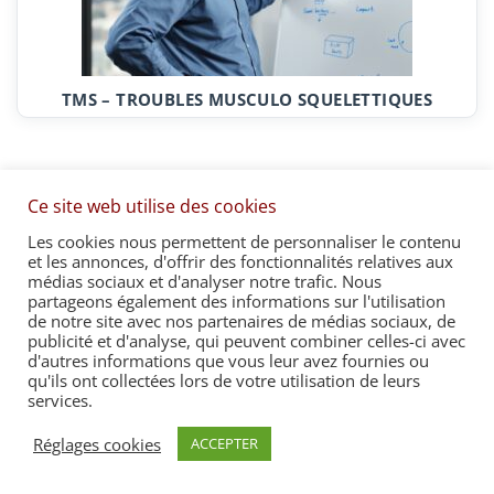
TMS – TROUBLES MUSCULO SQUELETTIQUES
Ce site web utilise des cookies
Les cookies nous permettent de personnaliser le contenu
Accueil
Politique de confidentialité
et les annonces, d'offrir des fonctionnalités relatives aux
Recrutement & partenaires
Contact & Infos
médias sociaux et d'analyser notre trafic. Nous
partageons également des informations sur l'utilisation
Mon compte
Panier
de notre site avec nos partenaires de médias sociaux, de
publicité et d'analyse, qui peuvent combiner celles-ci avec
d'autres informations que vous leur avez fournies ou
qu'ils ont collectées lors de votre utilisation de leurs
© 2026
formationstrategique.fr
. All rights reserved.⎜
services.
Réalisation :
Eliodata
Réglages cookies
ACCEPTER