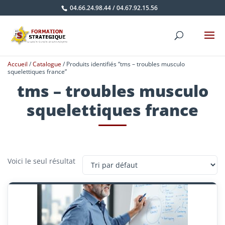
04.66.24.98.44
/
04.67.92.15.56
Accueil
/
Catalogue
/ Produits identifiés “tms – troubles musculo
squelettiques france”
tms – troubles musculo
squelettiques france
Voici le seul résultat