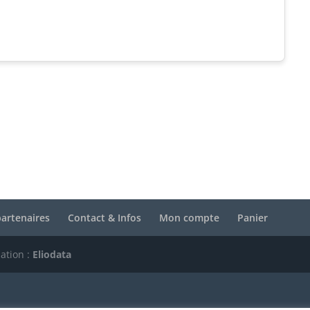
artenaires
Contact & Infos
Mon compte
Panier
sation :
Eliodata