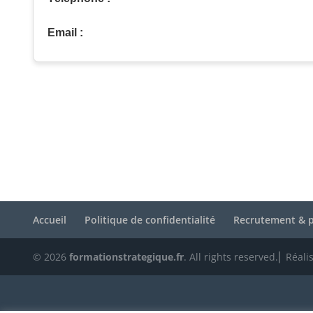
Email :
Accueil
Politique de confidentialité
Recrutement & p
© 2026
formationstrategique.fr
. All rights reserved.⎜ Réali