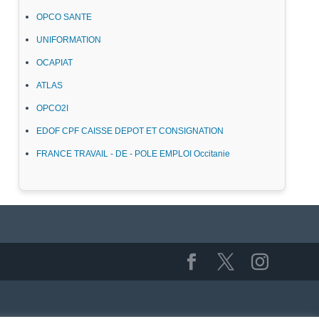
OPCO SANTE
UNIFORMATION
OCAPIAT
ATLAS
OPCO2I
EDOF CPF CAISSE DEPOT ET CONSIGNATION
FRANCE TRAVAIL - DE - POLE EMPLOI Occitanie