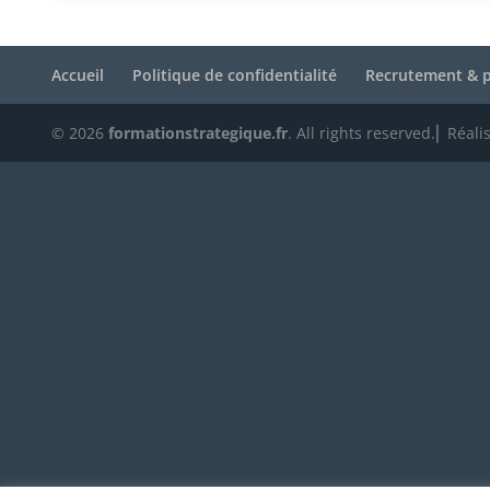
Accueil
Politique de confidentialité
Recrutement & p
© 2026
formationstrategique.fr
. All rights reserved.⎜ Réali