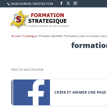
04.66.24.98.44
/
04.67.92.15.56
Accueil
/
Catalogue
/ Produits identifiés “formation créer et animer une
formatio
Voici le seul résultat
CRÉER ET ANIMER UNE PAG