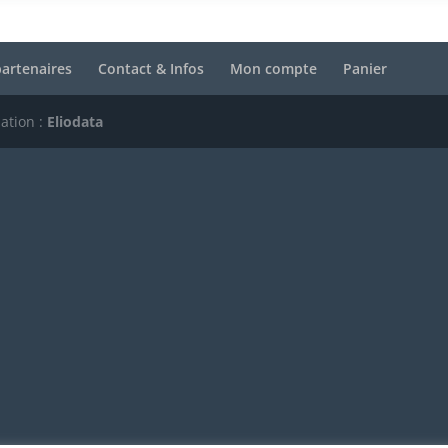
artenaires
Contact & Infos
Mon compte
Panier
sation :
Eliodata