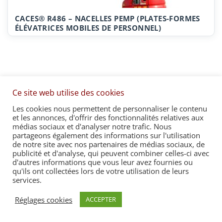
CACES® R486 – NACELLES PEMP (PLATES-FORMES
ÉLÉVATRICES MOBILES DE PERSONNEL)
Ce site web utilise des cookies
Accueil
Politique de confidentialité
Recrutement & partenaires
Contact & Infos
Les cookies nous permettent de personnaliser le contenu
et les annonces, d'offrir des fonctionnalités relatives aux
Mon compte
Panier
médias sociaux et d'analyser notre trafic. Nous
partageons également des informations sur l'utilisation
de notre site avec nos partenaires de médias sociaux, de
publicité et d'analyse, qui peuvent combiner celles-ci avec
d'autres informations que vous leur avez fournies ou
© 2026
formationstrategique.fr
. All rights reserved.⎜
qu'ils ont collectées lors de votre utilisation de leurs
Réalisation :
Eliodata
services.
Réglages cookies
ACCEPTER