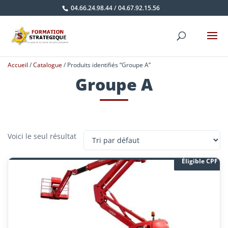
04.66.24.98.44
/
04.67.92.15.56
Accueil
/
Catalogue
/ Produits identifiés “Groupe A”
Groupe A
Voici le seul résultat
Éligible CPF