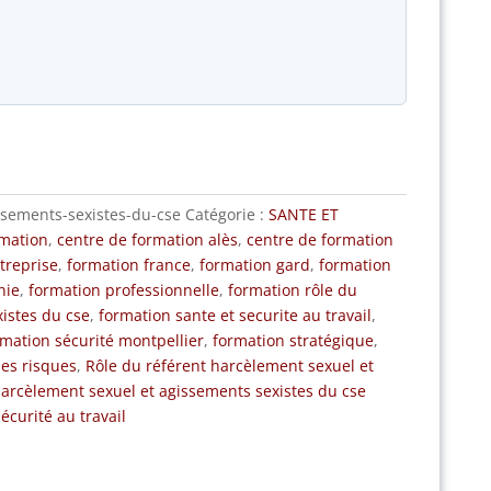
ssements-sexistes-du-cse
Catégorie :
SANTE ET
rmation
,
centre de formation alès
,
centre de formation
treprise
,
formation france
,
formation gard
,
formation
nie
,
formation professionnelle
,
formation rôle du
istes du cse
,
formation sante et securite au travail
,
rmation sécurité montpellier
,
formation stratégique
,
es risques
,
Rôle du référent harcèlement sexuel et
harcèlement sexuel et agissements sexistes du cse
écurité au travail