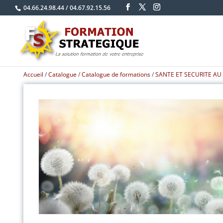
04.66.24.98.44
/
04.67.92.15.56
Accueil
/
Catalogue
/
Catalogue de formations
/
SANTE ET SECURITE AU