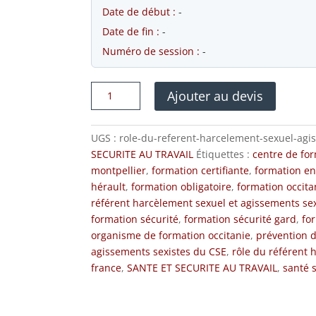
Date de début :
-
Date de fin :
-
Numéro de session :
-
quantité
Ajouter au devis
de
Rôle
UGS :
role-du-referent-harcelement-sexuel-agi
du
SECURITE AU TRAVAIL
Étiquettes :
centre de fo
référent
montpellier
,
formation certifiante
,
formation en
harcèlement
hérault
,
formation obligatoire
,
formation occita
sexuel
référent harcèlement sexuel et agissements sex
et
formation sécurité
,
formation sécurité gard
,
fo
agissements
organisme de formation occitanie
,
prévention d
sexistes
agissements sexistes du CSE
,
rôle du référent 
du
france
,
SANTE ET SECURITE AU TRAVAIL
,
santé s
CSE